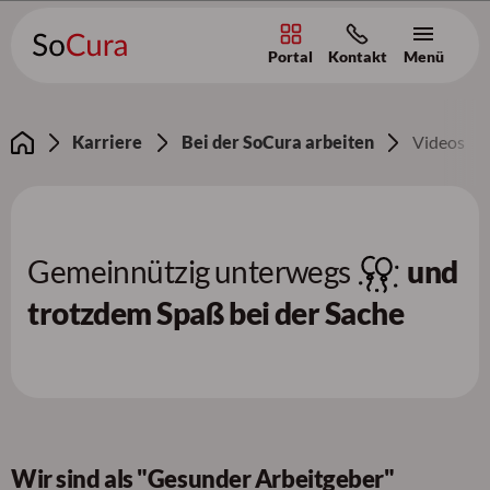
Portal
Kontakt
Menü
Zum Inhalt [AK+1]
/
Zur Navigation [AK+3]
/
Zum Footer [AK+5]
Karriere
Bei der SoCura arbeiten
Videos
Gemeinnützig unterwegs
und
trotzdem Spaß bei der Sache
Wir sind als "Gesunder Arbeitgeber"