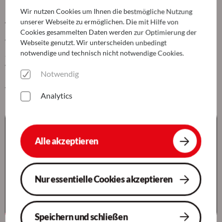
New Normal oder wie wir uns kreatives
Wir nutzen Cookies um Ihnen die bestmögliche Nutzung
Arbeiten vorstellen
unserer Webseite zu ermöglichen. Die mit Hilfe von
Cookies gesammelten Daten werden zur Optimierung der
Wir geben euch einen kleinen Einblick in unser Leben bei der
Webseite genutzt. Wir unterscheiden unbedingt
notwendige und technisch nicht notwendige Cookies.
SoCura. Wie sehen die Räumlichkeiten am Standort Köln aus,
wer sind die Menschen dahinter? Kurz und knapp in wenigen
Notwendig
Minuten erklärt, das schafft ein Video besser als tausend
Worte.
Analytics
Alle akzeptieren
Nur essentielle Cookies akzeptieren
Speichern und schließen