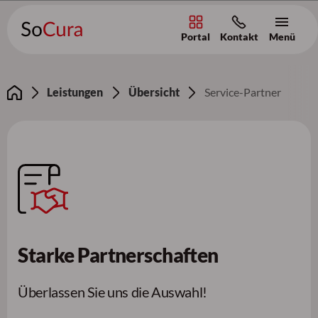
Portal
Kontakt
Menü
Zum Inhalt [AK+1]
/
Zur Navigation [AK+3]
/
Zum Footer [AK+5]
Leistungen
Übersicht
Service-Partner
Starke Partnerschaften
Überlassen Sie uns die Auswahl!