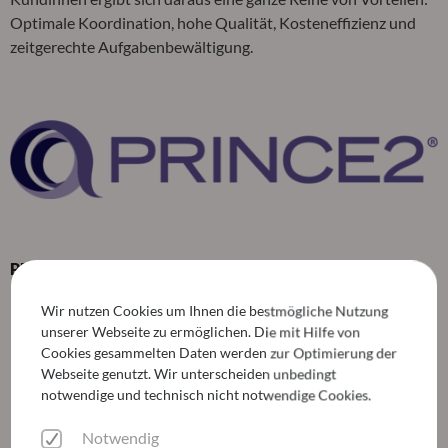
Optimale Koordination, hohe Qualität, Kosteneffizienz und
zeitgerechte Aufgabenbewältigung.
PRINCE2-Zertifizierungen
13 PRINCE2 Registered Practitioners
Wir nutzen Cookies um Ihnen die bestmögliche Nutzung
unserer Webseite zu ermöglichen. Die mit Hilfe von
73 Mitarbeiter*innen mit Foundation Level
Cookies gesammelten Daten werden zur Optimierung der
Webseite genutzt. Wir unterscheiden unbedingt
PRINCE2 Agile Foundation: 11
notwendige und technisch nicht notwendige Cookies.
PRINCE2 Agile Practitioner: 4
Notwendig