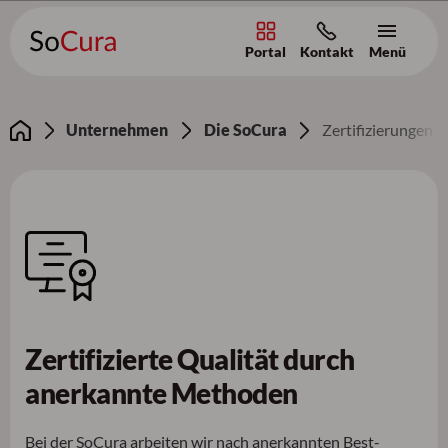
Portal
Kontakt
Menü
Zum Inhalt [AK+1]
/
Zur Navigation [AK+3]
/
Zum Footer [AK+5]
Unternehmen
Die SoCura
Zertifizierungen
Zertifizierte Qualität durch
anerkannte Methoden
Bei der SoCura arbeiten wir nach anerkannten Best-