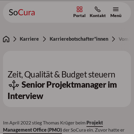
Portal
Kontakt
Menü
Zum Inhalt [AK+1]
/
Zur Navigation [AK+3]
/
Zum Footer [AK+5]
Karriere
Karrierebotschafter*innen
Vom Ma
Zeit, Qualität & Budget steuern
Senior Projektmanager im
Interview
Im April 2022 stieg Thomas Krüger beim
Projekt
Management Office (PMO)
der SoCura ein. Zuvor hatte er