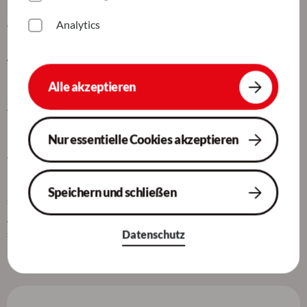
und handeln. Das wirbelt dann meinen Tagesplan ganz schön
durcheinander. Aushalten ist hier die Devise.
Analytics
Wichtig ist dabei, immer flexibel, empathisch
und mutig zu sein, um die Projekte erfolgreich
Alle akzeptieren
zu managen.
Wie empfindest du das Arbeitsklima und den
Nur essentielle Cookies akzeptieren
Zusammenhalt im Team?
Ich genieße die
Arbeit bei der SoCura
und das PMO-Team ist
Speichern und schließen
super. Ich mag die Abwechslung der Projekte und das
großartige Teamwork. Jeder im Team hat eigene Projekte und
schätzt diese Freiheit. Es gibt oft Teammeetings, in denen wir
Datenschutz
uns austauschen und voneinander lernen.