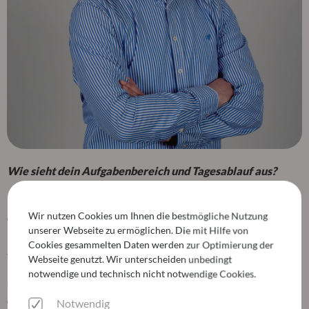
Wie sieht dein Aufgabenbereich und Tagesablauf aus?
Ein großer Teil meiner Arbeit als Projektmanager besteht
Wir nutzen Cookies um Ihnen die bestmögliche Nutzung
darin, zu kommunizieren. So nehme ich zum Beispiel häufig an
unserer Webseite zu ermöglichen. Die mit Hilfe von
Koordinationstreffen, Workshops und Sitzungen mit dem
Cookies gesammelten Daten werden zur Optimierung der
Steuerungsgremium teil. Außerdem sorge ich dafür, dass das
Webseite genutzt. Wir unterscheiden unbedingt
Projekt nach den Vorgaben des Lenkungsausschusses geplant
notwendige und technisch nicht notwendige Cookies.
und durchgeführt wird. Wenn sich im Projekt etwas ändert
oder Unvorhergesehenes passiert, muss ich schnell reagieren
Notwendig