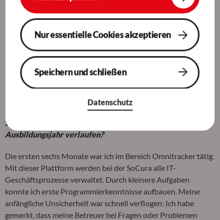
auf soziale Kompetenzen wie Teamfähigkeit, Kommunikation
und Selbstständigkeit. Ich konnte viel erzählen und habe dabei
gemerkt, dass es nicht ausschließlich darauf ankommt,
Nur essentielle Cookies akzeptieren
Programmierkenntnisse mitzubringen. Vielmehr geht es der
SoCura um Auszubildende, die hier menschlich reinpassen und
lernbereit sind. Meine zum damaligen Zeitpunkt vorläufige
Speichern und schließen
Aufenthaltserlaubnis – ein KO-Kriterium bei vielen anderen
Arbeitgebern – war kein Problem. Über die Zusage habe ich
mich dann sehr gefreut.
Datenschutz
Schön, dass es geklappt hat! Wie ist Ihr erstes
Ausbildungsjahr verlaufen?
Die ersten sechs Monate war ich im Bereich Omnitracker tätig.
Mit dieser Plattform werden bei der SoCura alle IT-
Geschäftsprozesse verwaltet. Durch kleinere Aufgaben
konnte ich erste Programmierkenntnisse aufbauen. Meine
anfängliche Unsicherheit war schnell verflogen: Ich habe
gemerkt, dass meine Betreuer bei Fragen oder Problemen