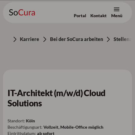
Portal
Kontakt
Menü
Zum Inhalt [AK+1]
/
Zur Navigation [AK+3]
/
Zum Footer [AK+5]
Karriere
Bei der SoCura arbeiten
Stellena
IT-Architekt (m/w/d) Cloud
Solutions
Standort:
Köln
Beschäftigungsart:
Vollzeit, Mobile-Office möglich
Eintrittsdatum:
ab sofort