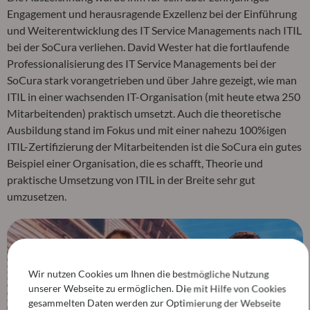
Engagement und herausragende Exzellenz bei der Einführung
und Weiterentwicklung des IT Service Managements nach ITIL
bei der SoCura verliehen. David Wester hat die fortlaufende
Professionalisierung des IT Service Managements bei der
SoCura stark vorangetrieben und über Jahre gezeigt, wie man
ITIL in einer wachsenden IT-Organisation (mit heute etwa 250
Mitarbeitenden) praktisch umsetzt. Auch die theoretische
Ausbildung stand im Fokus und mit einer nahezu 100%igen
ITIL-Zertifizierung der Mitarbeitenden ist die SoCura ein gutes
Beispiel einer Organisation, die es schafft, Theorie und
praktische Umsetzung von ITIL in der Breite sehr gut
umzusetzen.
Wir nutzen Cookies um Ihnen die bestmögliche Nutzung
unserer Webseite zu ermöglichen. Die mit Hilfe von Cookies
gesammelten Daten werden zur Optimierung der Webseite