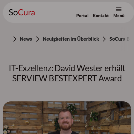
Portal
Kontakt
Menü
Zum Inhalt [AK+1]
/
Zur Navigation [AK+3]
/
Zum Footer [AK+5]
News
Neuigkeiten im Überblick
SoCura Blo
IT-Exzellenz: David Wester erhält
SERVIEW BESTEXPERT Award