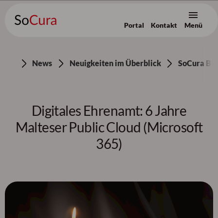
Portal
Kontakt
Menü
Zum Inhalt [AK+1]
/
Zur Navigation [AK+3]
/
Zum Footer [AK+5]
News
Neuigkeiten im Überblick
SoCura Blo
Digitales Ehrenamt: 6 Jahre
Malteser Public Cloud (Microsoft
365)