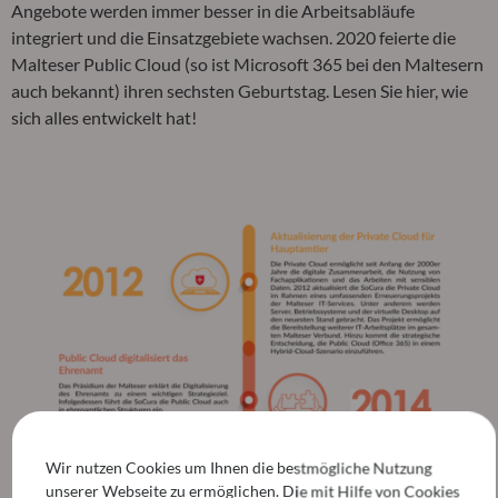
Angebote werden immer besser in die Arbeitsabläufe
integriert und die Einsatzgebiete wachsen. 2020 feierte die
Malteser Public Cloud (so ist Microsoft 365 bei den Maltesern
auch bekannt) ihren sechsten Geburtstag. Lesen Sie hier, wie
sich alles entwickelt hat!
Wir nutzen Cookies um Ihnen die bestmögliche Nutzung
unserer Webseite zu ermöglichen. Die mit Hilfe von Cookies