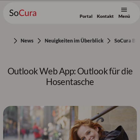
Portal
Kontakt
Menü
Zum Inhalt [AK+1]
/
Zur Navigation [AK+3]
/
Zum Footer [AK+5]
News
Neuigkeiten im Überblick
SoCura Blo
Outlook Web App: Outlook für die
Hosentasche