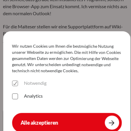
eine Browser-App zum Einsatz kommt. Ich vermisse nichts aus
dem normalen Outlook!
Für die Malteser stellen wir eine Supportplattform auf Wiki-
Basis mit Anleitungsartikeln zu IT-Themen bereit. Hier
gelangen Sie zu unseren OWA-Artikeln:
Wir nutzen Cookies um Ihnen die bestmögliche Nutzung
unserer Webseite zu ermöglichen. Die mit Hilfe von Cookies
Bei OWA anmelden
gesammelten Daten werden zur Optimierung der Webseite
Automatische Antwort (Abwesenheitsassistent)
genutzt. Wir unterscheiden unbedingt notwendige und
technisch nicht notwendige Cookies.
einstellen
Notwendig
Posteingangsregeln erstellen
Analytics
Alle akzeptieren