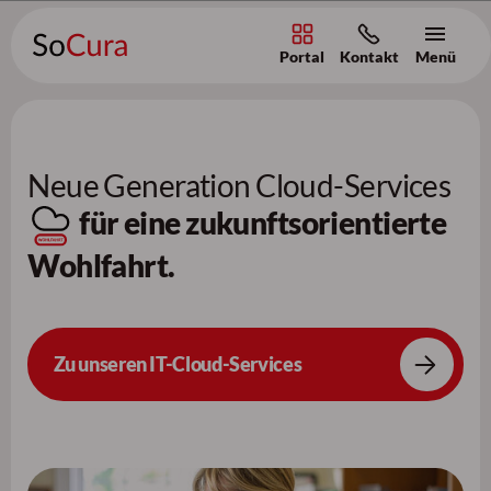
Portal
Kontakt
Menü
Zum Inhalt [AK+1]
/
Zur Navigation [AK+3]
/
Zum Footer [AK+5]
Neue Generation Cloud-Services
für eine zukunftsorientierte
Wohlfahrt.
Zu unseren IT-Cloud-Services