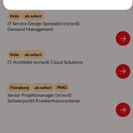
Köln
ab sofort
IT Service Design Spezialist (m/w/d) -
Demand Management
Köln
ab sofort
IT-Architekt (m/w/d) Cloud Solutions
Flensburg
ab sofort
PMO
Senior Projektmanager (m/w/d)
Schwerpunkt Krankenhaussysteme