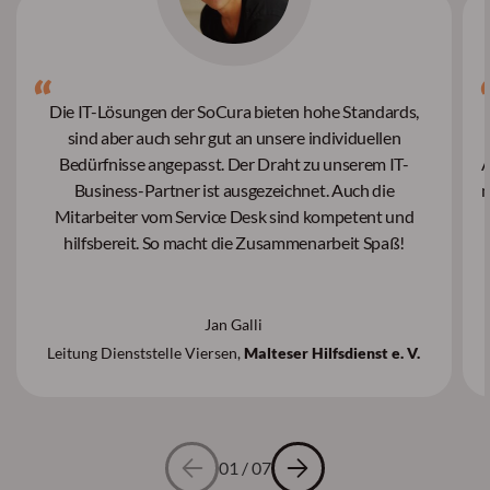
Die IT-Lösungen der SoCura bieten hohe Standards,
sind aber auch sehr gut an unsere individuellen
Bedürfnisse angepasst. Der Draht zu unserem IT-
A
Business-Partner ist ausgezeichnet. Auch die
m
Mitarbeiter vom Service Desk sind kompetent und
hilfsbereit. So macht die Zusammenarbeit Spaß!
Jan Galli
Leitung Dienststelle Viersen,
Malteser Hilfsdienst e. V.
01
/
07